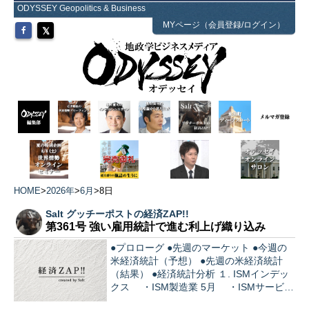
ODYSSEY Geopolitics & Business
MYページ（会員登録/ログイン）
HOME
>
2026年
>
6月
>
8日
Salt グッチーポストの経済ZAP!!
第361号 強い雇用統計で進む利上げ織り込み
●プロローグ ●先週のマーケット ●今週の
米経済統計（予想） ●先週の米経済統計
（結果） ●経済統計分析 １. ISMインデッ
クス ・ISM製造業 5月 ・ISMサービス
業 5月 ２. 雇用関連 ・JOLTS 4月 ・