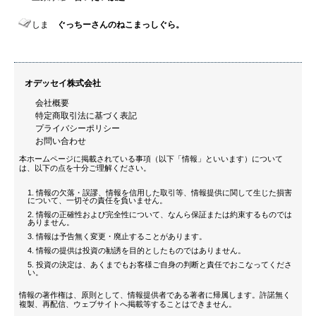
しま
ぐっちーさんのねこまっしぐら。
オデッセイ株式会社
会社概要
特定商取引法に基づく表記
プライバシーポリシー
お問い合わせ
本ホームページに掲載されている事項（以下「情報」といいます）について
は、以下の点を十分ご理解ください。
情報の欠落・誤謬、情報を信用した取引等、情報提供に関して生じた損害
について、一切その責任を負いません。
情報の正確性および完全性について、なんら保証または約束するものでは
ありません。
情報は予告無く変更・廃止することがあります。
情報の提供は投資の勧誘を目的としたものではありません。
投資の決定は、あくまでもお客様ご自身の判断と責任でおこなってくださ
い。
情報の著作権は、原則として、情報提供者である著者に帰属します。許諾無く
複製、再配信、ウェブサイトへ掲載等することはできません。