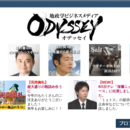
【完売御礼】
【NEW!】
超大盛りの瓶詰め生う
BS日テレ「深層ニ
に
ース」に出演しまし
今年のもたくさんのご
た。
注文ありがとうござい
「ミュトス」の提供
ました！
止命令などについて
来年もお楽しみに！！
説しました。