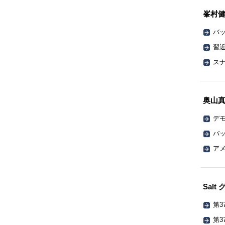
峯村
バッ
習
ス
奥山
デ
バッ
ア
Sal
第3
第3