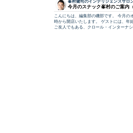
峯村健司のインテリジェンスサロ
今月のスナック峯村のご案内（6
こんにちは、編集部の磯部です。 今月のオンライン懇親会「スナック峯村」は、6月24日（水）の20
時から開店いたします。 ゲストには、年始の第11回にお越しいただいた、元外務省で石井順也さんの
ご友人でもある、クロール・インターナシ