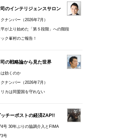
健司のインテリジェンスサロン
クナンバー（2026年7月）
近平が上り始めた「第５段階」への階段
ナック峯村のご報告！
真司の戦略論から見た世界
モは効くのか
クナンバー（2026年7月）
メリカは同盟国を守れない
t グッチーポストの経済ZAP!!
74号 30年ぶりの協調介入とFIMA
73号