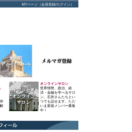
MYページ（会員登録/ログイン）
オンラインサロン
ュ
世界情勢、政治、経
済・金融を学べるサロ
ン。石井さんたちとい
停
つでも話せます。ただ
解
いま新規メンバー募集
中！