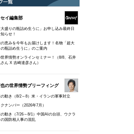
ッセイ編集部
超大盛りの瓶詰め生うに」お申し込み最終日
お知らせ！
陸の恵みを今年もお届けします！名物「超大
りの瓶詰め生うに」のご案内
の世界情勢オンラインセミナー！（8/8、石井
さん X 吉崎達彦さん）
順也の世界情勢ブリーフィング
の動き（8/2～8）米・イランの軍事対立
クナンバー（2026年7月）
の動き（7/26～8/1）中国AIの台頭、ウクラ
ナの国防相人事の混乱