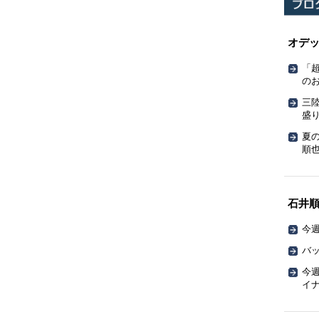
オデ
「
の
三
盛
夏
順也
石井
今週
バッ
今週
イ