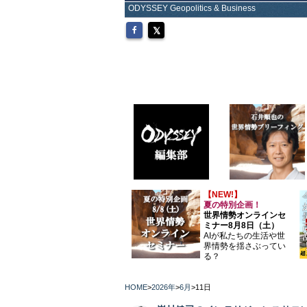
ODYSSEY Geopolitics & Business
【NEW!】
夏の特別企画！
世界情勢オンラインセ
ミナー8月8日（土）
AIが私たちの生活や世
界情勢を揺さぶってい
る？
HOME
>
2026年
>
6月
>
11日