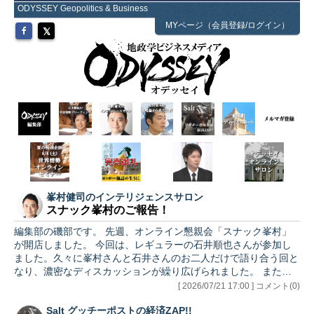
ODYSSEY Geopolitics & Business
MYページ（会員登録/ログイン）
峯村健司のインテリジェンスサロン
スナック峯村のご報告！
編集部の磯部です。 先週、オンライン懇親会「スナック峯村」
が開店しました。 今回は、レギュラーの石井順也さんが参加し
ました。久々に峯村さんと石井さんのお二人だけで語り合う回と
なり、濃密なディスカッションが繰り広げられました。 また、
インテリジェンスサロン有料会員の方には、今回より、スナック
[ 2026/07/21 17:00 ] コメント(0)
峯村の録画動画を期間限定でご提供することにしました。 今回
Salt グッチーポストの経済ZAP!!
も、参加されなかった方にも「スナック峯村」の雰囲気を味わっ