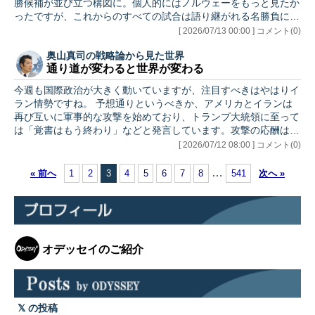
勝候補が並び立つ構図に。個人的にはノルウェーをもっと見たか
の今後のスタンスを理解するうえでも、市
ったですが、これからのすべての試合は語り継がれる名勝負にな
場が注目してい…
るでしょう。まずは今週の準決勝が楽しみです！ さて、今週は
[ 2026/07/13 00:00 ] コメント(0)
イランとベネズエラ情勢を取り上げます。イランでは激しい動き
奥山真司の戦略論から見た世界
が続いていますが、基本的にはこれまで想定してきたシナリオの
通り道が変わると世界が変わる
範囲内です。ただ事情によりこちらは詳しくは明日以降として、
今回は特にベネズエラ情勢に焦点を当てます。 ベネズエラにつ
今週も国際政治が大きく動いていますが、注目すべきはやはりイ
いては読者の方からのリクエストもありましたが、トランプ外交
ラン情勢ですね。 予想通りというべきか、アメリカとイランは
を理解し、ひいて…
再び互いに軍事的な攻撃を始めており、トランプ大統領に至って
は「覚書はもう終わり」などと発言しています。攻撃の応酬は一
旦は終息したものの、依然として不安定な状況が続いています。
[ 2026/07/12 08:00 ] コメント(0)
現時点でわかっていることは、最初にイランがホルムズ海峡を通
過する船を攻撃しましたが、それに対してアメリカが約60か所の
…
« 前へ
1
2
3
4
5
6
7
8
541
次へ »
イランの軍事施設を攻撃、その報復としてイランがクウェートと
バーレーンの米軍関連施設を攻撃した、ということです。 ■ 【分
析】イラン和平協議で「終わった」発言、トランプ氏が興じる経
済の火…
オデッセイのご紹介
の投稿