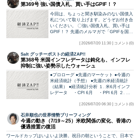
第369号 強い国債入札、買い手はGPIF！？
ていただけるよう、ごく一部ではありますが内容をお届けしま
す！ ＊＊＊＊＊＊＊＊＊＊＊ スナック峯村のご報告！ ＊＊＊＊
今回は、ちょっと聞き馴染みのない国債入
＊＊＊＊＊＊＊ まずは峯村さんの乾杯の挨拶からスタート。台
札について取り上げます。どうぞお付き合
風が直撃…
いください。 〇強い国債入札、買い手は
GPIF！？ 先週のメルマガで「GPIFを国債
の買い手として意識せざるを得ない状況が
続くだろう」と指摘したが、その懸念は早
[ 2026/07/20 11:30 ] コメント(0)
くも現実味を帯びる形で表面化した。 第
Salt グッチーポストの経済ZAP!!
367号 骨太ショックによる円金利上昇を
第368号 米国インフレデータは鈍化も、インフレ
GPIFが火消し！？（7/13） 先週14日に実
抑制に強い姿勢示したウォーシュ
施された20年国債（第197回、表面利率
3.7%）の入札結果を巡り、市場では
●プロローグ ●先週のマーケット ●今週の
「GPIFが買ったのではないか」との観測
米経済統計（予想） ●先週の米経済統計
が一気に広がった。…
（結果） ●経済統計分析 １. 米6月インフ
レデータ ・CPI 6月 ・PPI 6月 ２. 米6
月小売売上高 ３. ミシガンサーベイ7月 ●
注目テーマ 〇ウォーシュの初議会証言 〇
[ 2026/07/20 06:30 ] コメント(0)
韓国レバレッジETF規制 ●あとがき ●プロ
石井順也の世界情勢ブリーフィング
ローグ この3連休から夏休み、という方も
今週の動き（7/19～25）米欧関係の変化、香港の
多いのかもしれませんが、なんとなく夏休
優遇措置の復活
みムードが漂うのはマーケットも同じ。し
かしそんな中、最近何かとお騒がせの韓国
ワールドカップはいよいよ決勝。祝日の朝ということで、日本で