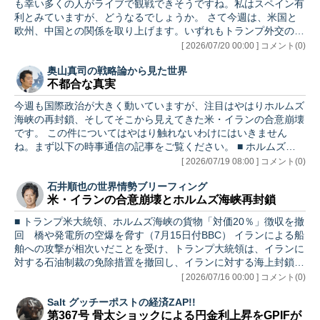
市場にも動きがあり、これが連休明けの日
も幸い多くの人がライブで観戦できそうですね。私はスペイン有
本市場にも影響がゼロではないと思われ、
利とみていますが、どうなるでしょうか。 さて今週は、米国と
抑えておきたい。また、ウォーシュFRB議
欧州、中国との関係を取り上げます。いずれもトランプ外交の変
長の議会証言デビ…
化を示す重要なテーマです。イランについては、本メルマガが配
[ 2026/07/20 00:00 ] コメント(0)
信される頃には米国の軍事エスカレーションが現実化している可
奥山真司の戦略論から見た世界
能性がありますが、その状況も見つつ、今週も追って別稿で解説
不都合な真実
する予定です。 【目次】 １．先週の動き （１）米欧関係の変化
（２）香港の優遇措置の復活 ２．今週の動き ３．近況報告 ４．
今週も国際政治が大きく動いていますが、注目はやはりホルムズ
あとがき ＊＊＊＊＊＊＊＊＊＊＊ 先週の動き ＊＊＊＊＊＊＊…
海峡の再封鎖、そしてそこから見えてきた米・イランの合意崩壊
です。 この件についてはやはり触れないわけにはいきません
ね。まず以下の時事通信の記事をご覧ください。 ■ ホルムズ封鎖
「核より強力」 イラン、対米強硬姿勢崩さず（7/17 時事通
[ 2026/07/19 08:00 ] コメント(0)
信） ここで紹介されているのは、「イランが海峡封鎖を『核兵
石井順也の世界情勢ブリーフィング
器より強力な武器』と認識した」という分析です。これは本メル
米・イランの合意崩壊とホルムズ海峡再封鎖
マガでも繰り返し述べてきたことですが、シカゴ大学のロバー
ト・ペイプ教授が提示する「エスカレーション・トラップ」の枠
■ トランプ米大統領、ホルムズ海峡の貨物「対価20％」徴収を撤
組みでいえば、米軍が最初に大規模な攻撃を仕掛ける「第一ステ
回 橋や発電所の空爆を脅す（7月15日付BBC） イランによる船
ージ」の後に…
舶への攻撃が相次いだことを受け、トランプ大統領は、イランに
対する石油制裁の免除措置を撤回し、イランに対する海上封鎖を
再開すると発表しました。 これにより、6月の覚書によって築か
[ 2026/07/16 00:00 ] コメント(0)
れた不安定な平和は終焉を迎えました。今後の展望について、ポ
Salt グッチーポストの経済ZAP!!
イントを絞り込んで解説します。 ＊＊＊＊＊＊＊＊＊＊＊ 米・
第367号 骨太ショックによる円金利上昇をGPIFが
イランの合意崩壊とホルムズ海峡再封鎖 ＊＊＊＊＊＊＊＊＊＊