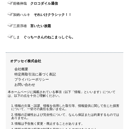
前橋伸哉
クロコダイル通信
加納ハルキ
それいけクラシック！！
三原淳雄
言いたい放題
しま
ぐっちーさんのねこまっしぐら。
オデッセイ株式会社
会社概要
特定商取引法に基づく表記
プライバシーポリシー
お問い合わせ
本ホームページに掲載されている事項（以下「情報」といいます）について
は、以下の点を十分ご理解ください。
情報の欠落・誤謬、情報を信用した取引等、情報提供に関して生じた損害
について、一切その責任を負いません。
情報の正確性および完全性について、なんら保証または約束するものでは
ありません。
情報は予告無く変更・廃止することがあります。