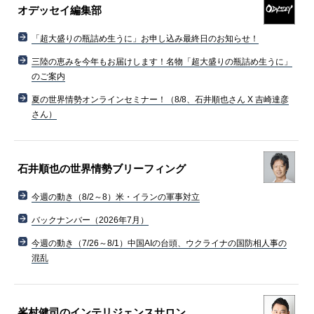
オデッセイ編集部
「超大盛りの瓶詰め生うに」お申し込み最終日のお知らせ！
三陸の恵みを今年もお届けします！名物「超大盛りの瓶詰め生うに」
のご案内
夏の世界情勢オンラインセミナー！（8/8、石井順也さん X 吉崎達彦
さん）
石井順也の世界情勢ブリーフィング
今週の動き（8/2～8）米・イランの軍事対立
バックナンバー（2026年7月）
今週の動き（7/26～8/1）中国AIの台頭、ウクライナの国防相人事の
混乱
峯村健司のインテリジェンスサロン