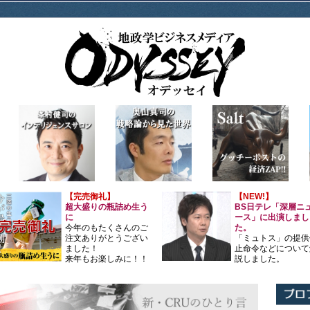
【完売御礼】
【NEW!】
超大盛りの瓶詰め生う
BS日テレ「深層ニ
に
ース」に出演しまし
今年のもたくさんのご
た。
注文ありがとうござい
「ミュトス」の提供
ました！
止命令などについて
来年もお楽しみに！！
説しました。