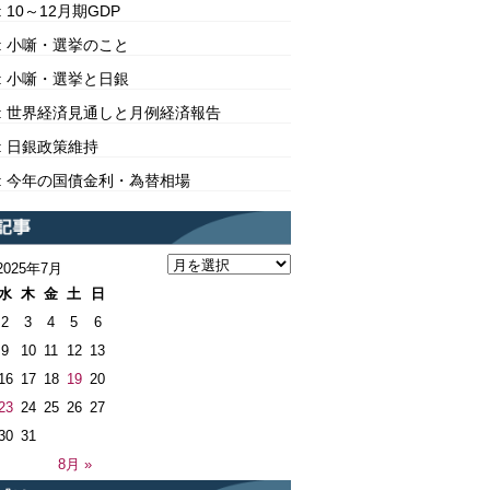
10: 10～12月期GDP
309: 小噺・選挙のこと
308: 小噺・選挙と日銀
307: 世界経済見通しと月例経済報告
06: 日銀政策維持
305: 今年の国債金利・為替相場
2025年7月
水
木
金
土
日
2
3
4
5
6
9
10
11
12
13
16
17
18
19
20
23
24
25
26
27
30
31
8月 »