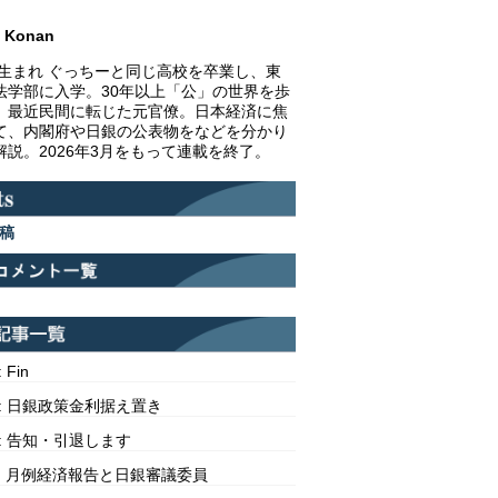
Konan
1年生まれ ぐっちーと同じ高校を卒業し、東
法学部に入学。30年以上「公」の世界を歩
、最近民間に転じた元官僚。日本経済に焦
て、内閣府や日銀の公表物をなどを分かり
解説。2026年3月をもって連載を終了。
稿
: Fin
313: 日銀政策金利据え置き
312: 告知・引退します
311: 月例経済報告と日銀審議委員