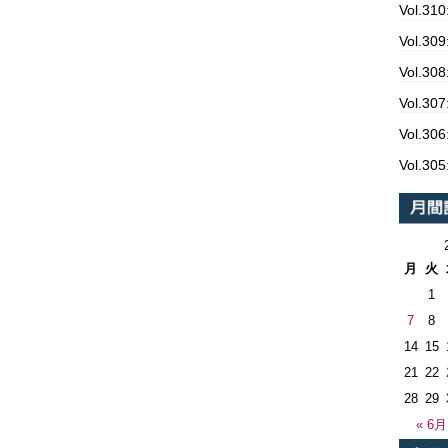
Vol.3
Vol.
Vol.
Vol.
Vol.3
Vol.
月
火
1
7
8
14
15
21
22
28
29
« 6月