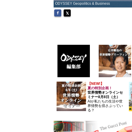
ODYSSEY Geopolitics & Business
【NEW!】
夏の特別企画！
世界情勢オンラインセ
ミナー8月8日（土）
AIが私たちの生活や世
界情勢を揺さぶってい
る？