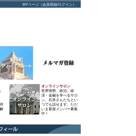
MYページ（会員登録/ログイン）
オンラインサロン
ュ
世界情勢、政治、経
済・金融を学べるサロ
ン。石井さんたちとい
停
つでも話せます。ただ
解
いま新規メンバー募集
中！