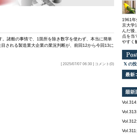
196
京大学
んだ後
点を当
す。諸般の事情で、1箇所を除き数字を使わず、本当に簡単
やすく
目される製造業大企業の業況判断が、前回12から今回13に
の投
[ 2025/07/07 06:30 ] コメント(0)
Vol.314
Vol.
Vol.
Vol.