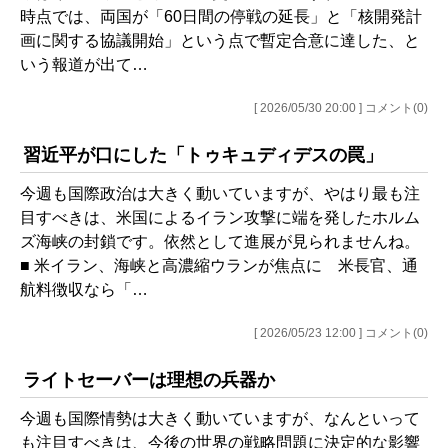
時点では、両国が「60日間の停戦の延長」と「核開発計
画に関する協議開始」という点で暫定合意に達した、と
いう報道が出て…
[ 2026/05/30 20:00 ] コメント(0)
習近平が口にした「トゥキュディデスの罠」
今週も国際政治は大きく動いていますが、やはり最も注
目すべきは、米国によるイラン攻撃に端を発したホルム
ズ海峡の封鎖です。依然として進展が見られませんね。
■ 米イラン、海峡と高濃縮ウランが焦点に 米長官、通
航料徴収なら「…
[ 2026/05/23 12:00 ] コメント(0)
ライトセーバーは理想の兵器か
今週も国際情勢は大きく動いていますが、なんといって
も注目すべきは、今後の世界の戦略問題に決定的な影響