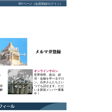
MYページ（会員登録/ログイン）
オンラインサロン
ュ
世界情勢、政治、経
済・金融を学べるサロ
ン。石井さんたちとい
停
つでも話せます。ただ
解
いま新規メンバー募集
中！