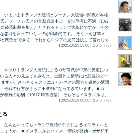
、いよいよトランプ大統領とプーチン大統領の関係が本格
言っていないのが印象的です。 そういえば本メル
GBと関係ができて、それからロシアの悪口は決して言わなく
[ 2025/10/25 15:00 ] コメント(0)
）。 ・「ロシアは本当に強いのか」
、やはりトランプ大統領によるガザ停戦が中東の安定につ
いる人々の見立てをみると、全般的に情勢には悲観的です
戦の行方がさらに不透明になってきています。 ■ ガザ
0/17 時事通信） そもそもイスラエルは、
[ 2025/10/19 08:00 ] コメント(0)
、ハマスにとっては武装解除は即死を意味するわけですか
う…
える
、なんといってもトランプ政権の仲介によるイスラエルと
、停戦が発効－ガザ和平