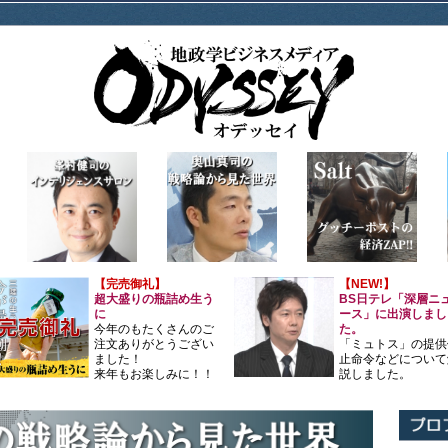
【完売御礼】
【NEW!】
超大盛りの瓶詰め生う
BS日テレ「深層ニ
に
ース」に出演しまし
今年のもたくさんのご
た。
注文ありがとうござい
「ミュトス」の提供
ました！
止命令などについて
来年もお楽しみに！！
説しました。