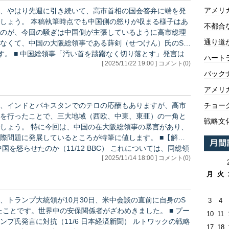
アメリ
、やはり先週に引き続いて、高市首相の国会答弁に端を発
りが収まる様子はあ
不都合
のが、今回の騒ぎは中国側が主張しているように高市総理
通り道
なくて、中国の大阪総領事である薛剣（せつけん）氏のSN
す」発言は
ハートラ
[ 2025/11/22 19:00 ] コメント(0)
策4（11/14 PRESIDENT Online） 薛剣氏は
バックナ
アメリ
チョー
、インドとパキスタンでのテロの応酬もありますが、高市
を行ったことで、三大地域（西欧、中東、東亜）の一角と
戦略文
領事の暴言があり、
問題に発展しているところが特筆に値します。 ■【解
（11/12 BBC） これについては、同総領
[ 2025/11/14 18:00 ] コメント(0)
外の識者やメディアに知れ渡ったことや、台湾メディアが積
…
月
火
、トランプ大統領が10月30日、米中会談の直前に自身のS
3
4
とです。世界中の安保関係者がざわめきました。 ■ プー
10
11
に対抗（11/6 日本経済新聞） ルトワックの戦略
17
18