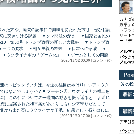
カナダ
政学』
トワッ
リード
ー『デ
▼三つの要求 ▼相互主義の未来 ▼日本への示唆 ▼近
メルマ
バック
[ 2025/12/02 00:00 ] コメント(0)
点 ▼「究極のゲーム」？ ▼近況報告 11/22 第52号 原発の実態 ▼原発に行っ…
メルマ
の投
連のトピックでいえば、今週の注目はやはりロシア・ウク
■ プーチン氏、ウクライナの領土を
と、まず11
政権に提案された和平案があまりにもロシア寄りだとして大
側から出た案にウクライナが了承。結果として振り出しに
[ 2025/11/30 17:00 ] コメント(0)
展開となりました。 一方、中国についても動
デモは
バックナ