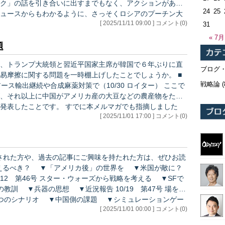
ク」の話を引き合いに出すまでもなく、アクションがあれ
24
25
ュースからもわかるように、さっそくロシアのプーチン大
[ 2025/11/11 09:00 ] コメント(0)
討するよう国防相らに指示したとのことです。 「核時
31
« 7月
題
、トランプ大統領と習近平国家主席が韓国で６年ぶりに直
ブログ
易摩擦に関する問題を一時棚上げしたことでしょうか。 ■
戦略論
(
輸出継続や合成麻薬対策で（10/30 ロイター） ここで
、それ以上に中国がアメリカ産の大豆などの農産物をただ
でに本メルマガでも指摘しました
[ 2025/11/01 17:00 ] コメント(0)
（農業州はトランプの票田）を貿易交渉において攻め、農
ト…
思想 ▼近況報告 10/19 第47号 場を動
つのシナリオ ▼中国側の課題 ▼シミュレーションゲー
[ 2025/11/01 00:00 ] コメント(0)
報告 10/25 第48号 戦争の原因？ ▼戦争の原因に関する…