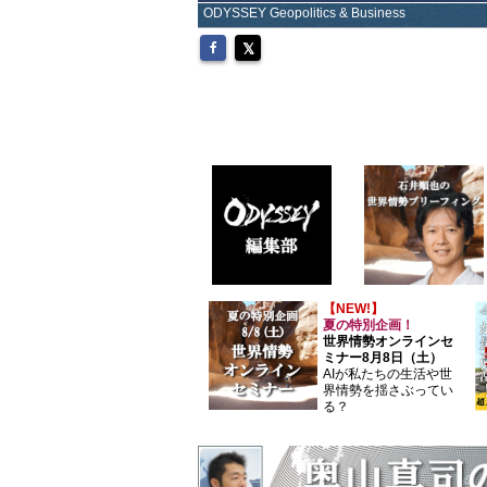
ODYSSEY Geopolitics & Business
【NEW!】
夏の特別企画！
世界情勢オンラインセ
ミナー8月8日（土）
AIが私たちの生活や世
界情勢を揺さぶってい
る？