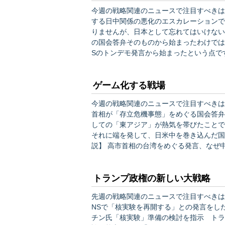
今週の戦略関連のニュースで注目すべきは
する日中関係の悪化のエスカレーションでしょう。 本稿執筆時点でも中国側の怒
りませんが、日本として忘れてはいけない
の国会答弁そのものから始まったわけでは
Sのトンデモ発言から始まったという点です。 ■ 中国総領事「汚い首を躊躇なく切り落と
出世競争の一環…中国の脅迫に日本が繰り出すべき最強対
「勝手に突っ込んできた…
ゲーム化する戦場
今週の戦略関連のニュースで注目すべきは
首相が「存立危機事態」をめぐる国会答弁
しての「東アジア」が熱気を帯びたことでしょう。 特に今回は、中国の在大阪総
それに端を発して、日米中を巻き込んだ国際
説】 高市首相の台湾をめぐる発言、なぜ中国を怒らせたのか
事の発言が早々にSNS上で翻訳されて海
極的に取り上げたことによって、中国側も
トランプ政権の新しい大戦略
先週の戦略関連のニュースで注目すべきは
NSで「核実験を再開する」との発言をしたこ
チン氏「核実験」準備の検討を指示 トランプ氏発言