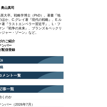
奥山真司
&英大卒。戦略学博士（PhD）。著書『地
のほか、C.グレイ著『現代の戦略』、E.ル
ク著『ラストエンペラー習近平』、L・フ
マン『戦争の未来』、ブランズ＆ベックリ
ンジャー・ゾーン』など。
ガのご紹介
ナンバー
ガ配信登録
稿
効くのか
ンバー（2026年7月）