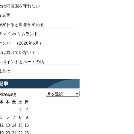
カは同盟国を守れない
な真実
が変わると世界が変わる
ンド vs リムランド
ンバー（2026年6月）
カは負けていない？
クポイントとルートの話
化とは
2026年8月
水
木
金
土
日
1
2
5
6
7
8
9
12
13
14
15
16
19
20
21
22
23