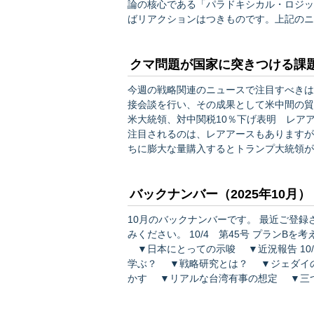
論の核心である「パラドキシカル・ロジッ
ばリアクションはつきものです。上記のニ
統領が５日に核実験の準備を開始すべきか検
代」（nuclear age）といえ…
クマ問題が国家に突きつける課
今週の戦略関連のニュースで注目すべきは
接会談を行い、その成果として米中間の貿
米大統領、対中関税10％下げ表明 レアアース
注目されるのは、レアアースもありますが
ちに膨大な量購入するとトランプ大統領が発表したことです。 す
が、中国側はアメリカ側の一番痛いところ
産物を輸入禁止にすると脅していました。
バックナンバー（2025年10月）
10月のバックナンバーです。 最近ご登録された方や、過去の記事にご興味を持たれた方は、ぜひお読
みください。 10/4 第45号 プランBを考えるべき？ ▼「アメリカ後」の世界を ▼米国が敵に？
▼日本にとっての示唆 ▼近況報告 10/12 第46号 スター・ウォーズから戦略を考える ▼SFで
学ぶ？ ▼戦略研究とは？ ▼ジェダイの教訓 ▼兵器の
かす ▼リアルな台湾有事の想定 ▼三
ムからの学び ▼近況