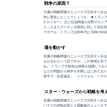
戦争の原因？
今週の戦略関連のニュースで注目すべきは
的に悪化したことでしょうか。 ■ トランプ氏、プーチン氏との首脳会談中止 交渉停滞に不満（10/2
3 ロイター） 主に石油関連の分野でロシアに経済制裁を加えたとされるトランプ大統領ですが、今の
ところまだプーチン大統領に対して決定的な悪口を
マガでも「トランプは80年代に当時のK
なった」という話に触れたことがあります（以下のリンク参照
（3/22） これはクレイグ・ア…
場を動かす
先週の戦略関連のニュースで注目すべきは
ながるかという話ですが、この地域を見て
ね。 トランプ大統領は成果を強調しておりますが、さっそくイスラエルとハマスの双方が遺体の返還
などの問題から相手を非難しはじめており、停
和平で「合意違反」 イスラエル、ハマスが非難の応酬（1
ハマスの完全な武装解除を求めていますが
ら、まあこのまま終わるわけがない、とい
スター・ウォーズから戦略を考
先週の戦略関連のニュースで注目すべきは
ハマスの停戦合意と人質解放のニュースでしょうか。 ■ イスラエルとハマス