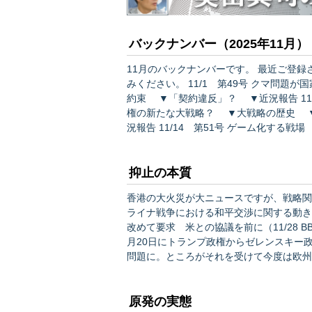
バックナンバー（2025年11月）
11月のバックナンバーです。 最近ご登録された方や、過去の記事にご興味を持たれた方は、ぜひお読
みください。 11/1 第49号 クマ問題が国家に突きつける課題 ▼クマ問題の深さ ▼国家と国民の
約束 ▼「契約違反」？ ▼近況報告 11/10 第50号 トランプ政権の新しい大戦略 ▼トランプ政
権の新たな大戦略？ ▼大戦略の歴史 
況報告 11/14 第51号 ゲーム化する戦場 ▼ウクライナ軍の「ゲーム化」 ▼ゲームとしての問題
抑止の本質
香港の大火災が大ニュースですが、戦略関
ライナ戦争における和平交渉に関する動きではないでしょうか？ 
改めて要求 米との協議を前に（11/28 BBC） この件についての一週間の動きを振り返る
月20日にトランプ政権からゼレンスキー
問題に。ところがそれを受けて今度は欧州
戻るという、まさに「大山鳴動してネズミ一匹」という
きがありました。中国は相変わらず高…
原発の実態