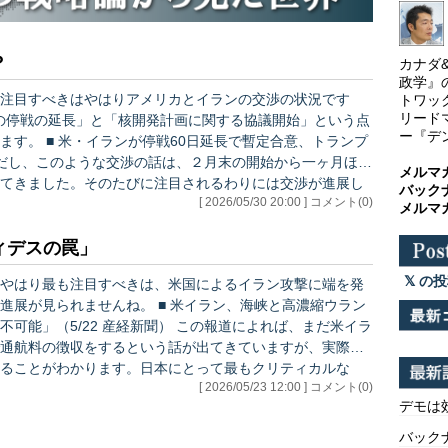
？
カナダ
政学』
注目すべきはやはりアメリカとイランの交渉の状況です
トワッ
リード
ー『デ
定合意、トランプ
メルマ
てきました。そのたびに注目されるわりには交渉が進展し
バック
[ 2026/05/30 20:00 ] コメント(0)
ー取引疑惑も浮上するなど、どうにもスッキリしない展開
メルマ
ィデスの罠」
の投
やはり最も注目すべきは、米国によるイラン攻撃に端を発
。 ■ 米イラン、海峡と高濃縮ウラン
産経新聞） この報道によれば、まだ米イラ
通航料の徴収をするという話が出てきていますが、実際の
ることがわかります。日本にとって最もクリティカルな
[ 2026/05/23 12:00 ] コメント(0)
おらず、進展がみられないように見えます。 交渉が難
デモは
う可…
バックナ