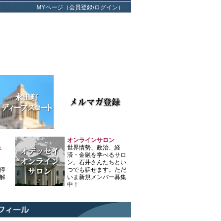
MYページ（会員登録/ログイン）
オンラインサロン
ュ
世界情勢、政治、経
済・金融を学べるサロ
ン。石井さんたちとい
停
つでも話せます。ただ
解
いま新規メンバー募集
中！