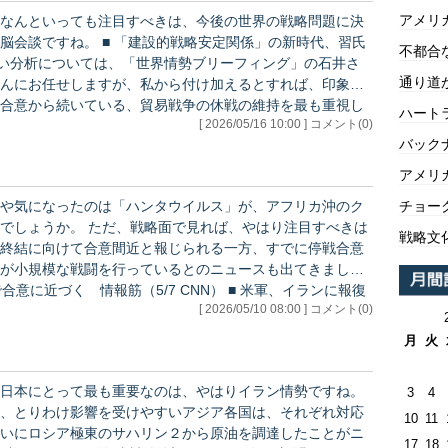
アメリ
なんといっても注目すべきは、今後の世界の戦略問題に決
戦略安定関係」の新時代、習氏
不都合
通り道
んにお任せしますが、私から付け加えるとすれば、印象に
合意から続いている、貿易戦争の休戦の維持を最も重視し
ハートラ
[ 2026/05/16 10:00 ] コメント(0)
上げ、アメリカ側に強く迫ったことです。 このことを
バックナ
い…
アメリ
チョー
や気になったのは「ハンタウイルス」が、アフリカ沖のク
れば、やはり注目すべきは
戦略文
終結に向けて合意間近と報じられる一方、すでに停戦合意
が小規模な戦闘を行っているとのニュースも出てきまし
[ 2026/05/10 08:00 ] コメント(0)
筆時点では、アメリカがイラン側
月
火
日本にとって最も重要なのは、やはりイラン情勢ですね。
3
4
、とりわけ影響を受けやすいアジア各国は、それぞれ対応
10
11
いにロシア極東のサハリン２から原油を調達したことがニ
17
18