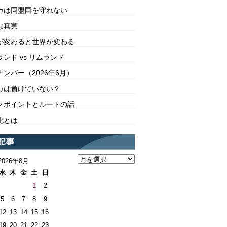
カは同盟国を守れない
な真実
が変わると世界が変わる
ンド vs リムランド
ンバー（2026年6月）
カは負けていない？
クポイントとルートの話
化とは
2026年8月
水
木
金
土
日
1
2
5
6
7
8
9
12
13
14
15
16
19
20
21
22
23