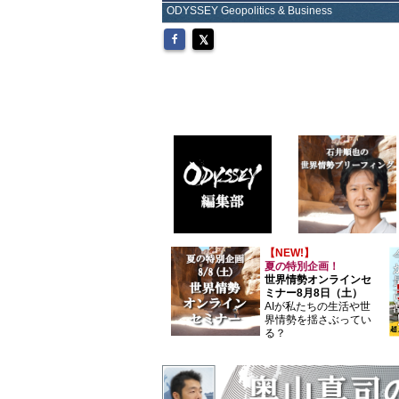
ODYSSEY Geopolitics & Business
【NEW!】
夏の特別企画！
世界情勢オンラインセ
ミナー8月8日（土）
AIが私たちの生活や世
界情勢を揺さぶってい
る？