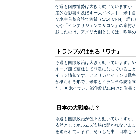
今週も国際情勢は大きく動いていますが、
定的な影響を及ぼす一大イベント、米中首脳会談ですね。 ■ 「建設的
が米中首脳会談で称賛（5/14 CNN） 詳しい分析については、「世界情勢ブリーフィング」の石井さ
んや「インテリジェンスサロン」の峯村さ
残ったのは、アメリカ側としては、昨年の
ましたが、中国側は、台湾問題を率先して取り
見ても、米中関係はゼロサム状態が続いて
トランプがはまる「ワナ」
今週も国際政治は大きく動いています。や
ルーズ船で蔓延して問題になっていることでしょうか。 ただ、戦略面で見
イラン情勢です。アメリカとイランは戦争
が破られる形で、米軍とイラン革命防衛隊
た。 ■ 米イラン、戦争終結に向けた覚書で合意に近づく 情報筋（5/7 CNN） ■ 米軍、イランに報復
攻撃 ホルムズ海峡通過中の攻撃への対応（5/8 ロイター） 本稿執
に提示した「１ページの見出し」のみ…
日本の大戦略は？
今週も国際政治が色々と動いていますが、
依然としてホルムズ海峡は開かれないまま
を迫られています。そうした中、日本もつ