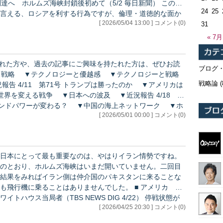
24
25
言える、ロシアを利する行為ですが、倫理・道徳的な面か
[ 2026/05/04 13:00 ] コメント(0)
微妙なところです。 むしろ、「エネルギーを
31
…
« 7月
ブログ
戦略論
(
▼アメリカは
変える戦争 ▼日本への波及 ▼近況報告 4/18 第
ランドパワーが変わる？ ▼中国の海上ネットワーク ▼ホ
[ 2026/05/01 00:00 ] コメント(0)
パワー時代」の終わり？ ▼今後のシナリオは？ ▼近況
日本にとって最も重要なのは、やはりイラン情勢ですね。
のとおり、ホルムズ海峡はいまだ開いていません。二回目
結果をみればイラン側は仲介国のパキスタンに来ることな
に乗ることはありませんでした。 ■ アメリカ バ
当局者（TBS NEWS DIG 4/22） 停戦状態が
[ 2026/04/25 20:30 ] コメント(0)
。しかしその一方、アメリカは「次の一手」として、イラ