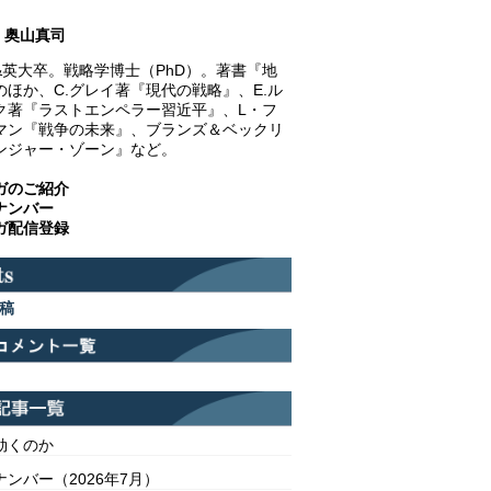
奥山真司
&英大卒。戦略学博士（PhD）。著書『地
のほか、C.グレイ著『現代の戦略』、E.ル
ク著『ラストエンペラー習近平』、L・フ
マン『戦争の未来』、ブランズ＆ベックリ
ンジャー・ゾーン』など。
ガのご紹介
ナンバー
ガ配信登録
稿
効くのか
ンバー（2026年7月）