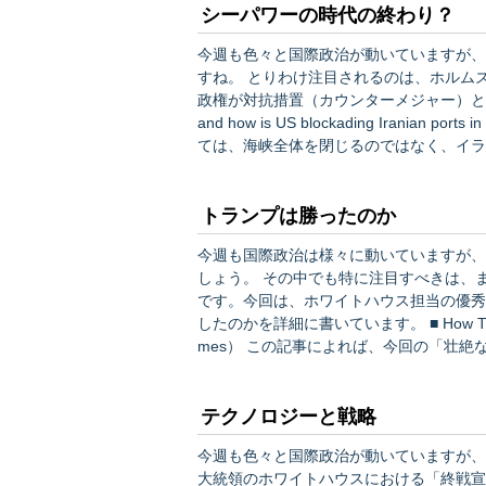
シーパワーの時代の終わり？
今週も色々と国際政治が動いていますが、
すね。 とりわけ注目されるのは、ホルムズ海峡がいまだ開いていない中、しびれを切らしたトランプ
政権が対抗措置（カウンターメジャー）として
and how is US blockading Iranian ports in Stra
ては、海峡全体を閉じるのではなく、イラ
ランに対するホルムズ海峡の（逆）封鎖を
トランプは勝ったのか
今週も国際政治は様々に動いていますが、
しょう。 その中でも特に注目すべきは、またしてもニューヨーク・タイムズ紙が報じたスクープ記事
です。今回は、ホワイトハウス担当の優秀
したのかを詳細に書いています。 ■ How Trump Took the U.S. to War With Iran（4/7 The New York Ti
mes） この記事によれば、今回の「壮絶な怒り」作戦の開始の発端となったのは、2026年2月11日に
ホワイトハウスで行われた、イスラエルの
テクノロジーと戦略
今週も色々と国際政治が動いていますが、
大統領のホワイトハウスにおける「終戦宣言」とでも