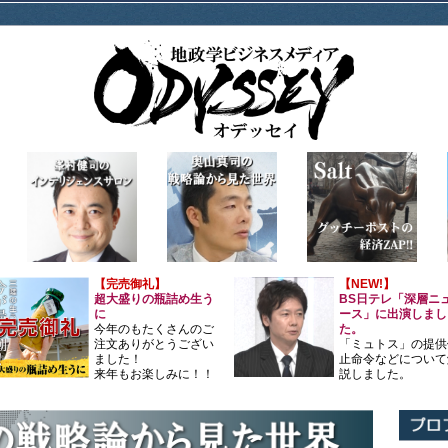
【完売御礼】
【NEW!】
超大盛りの瓶詰め生う
BS日テレ「深層ニ
に
ース」に出演しまし
今年のもたくさんのご
た。
注文ありがとうござい
「ミュトス」の提供
ました！
止命令などについて
来年もお楽しみに！！
説しました。