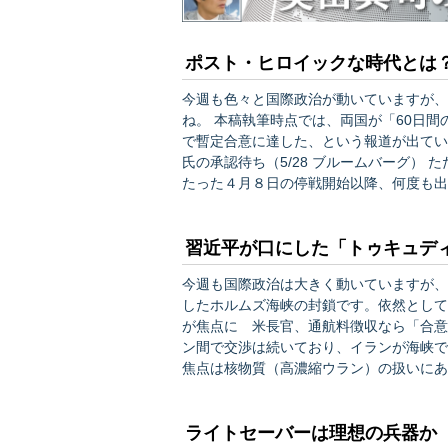
ポスト・ヒロイックな時代とは
今週も色々と国際政治が動いていますが、
ね。 本稿執筆時点では、両国が「60日間の停戦の延長」と「核開発計画に関する協議開始」という点
で暫定合意に達した、という報道が出ています。 ■ 米・イランが停戦60日延長で暫
氏の承認待ち（5/28 ブルームバーグ） ただし、このような交渉の話は、２月末の開始から一ヶ月ほど
たった４月８日の停戦開始以降、何度も出
ていないことが判明し、株価のインサイダ
が繰り返されています。 ■【分析】 …
習近平が口にした「トゥキュデ
今週も国際政治は大きく動いていますが、
したホルムズ海峡の封鎖です。依然として進展が見られませんね
が焦点に 米長官、通航料徴収なら「合意不可能」（5/22 
ン間で交渉は続いており、イランが海峡で
焦点は核物質（高濃縮ウラン）の扱いにあ
「封鎖解除」は交渉の重要なポイントになって
航すれば、アメリカ側が限定的な空爆を行
ライトセーバーは理想の兵器か