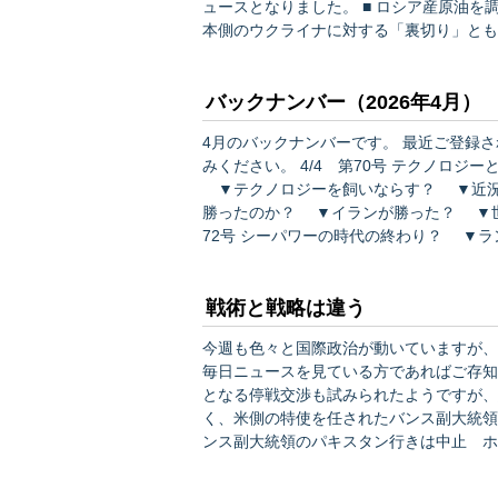
ュースとなりました。 ■ ロシア産原油を調達へ ホルムズ海峡封鎖後初めて（5/2 毎日新聞） この日
本側のウクライナに対する「裏切り」とも
ら国論を二分するような議論になるかどうかといえば、
調達できてよかったね」という雰囲気の中
バックナンバー（2026年4月）
4月のバックナンバーです。 最近ご登録された方や、過去の記事にご興味を持たれた方は、ぜひお読
みください。 4/4 第70号 テクノロジーと戦略 ▼テクノロジーと優越感 ▼テクノロジーと戦略
▼テクノロジーを飼いならす？ ▼近況報告 4/11 第71号 トランプは勝ったのか 
勝ったのか？ ▼イランが勝った？ ▼世界を
72号 シーパワーの時代の終わり？ ▼
ルムズ海峡の封鎖 ▼「アメリカのシー
報…
戦術と戦略は違う
今週も色々と国際政治が動いていますが、
毎日ニュースを見ている方であればご存知
となる停戦交渉も試みられたようですが、
く、米側の特使を任されたバンス副大統領も飛行機
ンス副大統領のパキスタン行きは中止 ホワイトハウス
続いていることはわずかな希望といえます
ンへの攻撃を再開することも当然の…