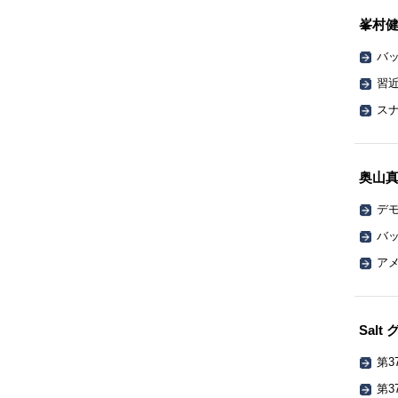
峯村
バッ
習
ス
奥山
デ
バッ
ア
Sal
第3
第3