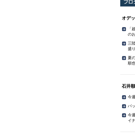
オデ
「
の
三
盛
夏
順也
石井
今週
バッ
今週
イ