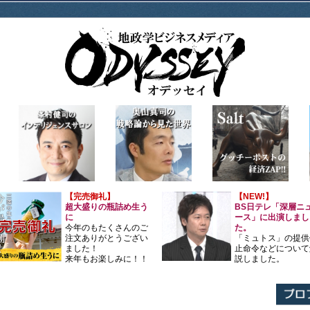
【完売御礼】
【NEW!】
超大盛りの瓶詰め生う
BS日テレ「深層ニ
に
ース」に出演しまし
今年のもたくさんのご
た。
注文ありがとうござい
「ミュトス」の提供
ました！
止命令などについて
来年もお楽しみに！！
説しました。