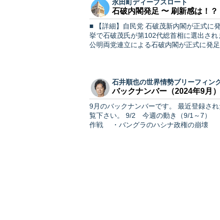
永田町ディープスロート
石破内閣発足 〜 刷新感は！？
■ 【詳細】自民党 石破茂新内閣が正式に発足（10/1付NHK） 昨日1
挙で石破茂氏が第102代総首相に選出さ
公明両党連立による石破内閣が正式に発足
石井順也の世界情勢ブリーフィン
バックナンバー（2024年9月
9月のバックナンバーです。 最近登録された方で、過去の記事も読んでみたい、と思った方はぜひご
覧下さい。 9/2 今週の動き（9/1～
作戦 ・バングラのハシナ政権の崩壊 