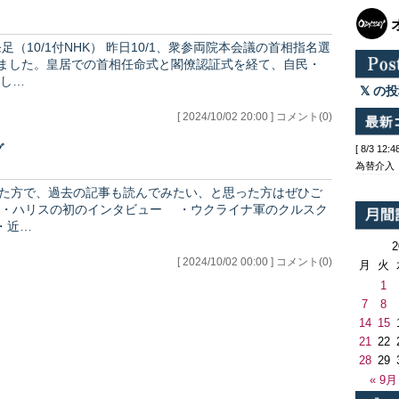
0/1、衆参両院本会議の首相指名選
れました。皇居での首相任命式と閣僚認証式を経て、自民・
し…
の投
[ 2024/10/02 20:00 ] コメント(0)
グ
[ 8/3 1
）
為替介入
7） ・ハリスの初のインタビュー ・ウクライナ軍のクルスク
・近…
[ 2024/10/02 00:00 ] コメント(0)
月
火
1
7
8
14
15
21
22
28
29
« 9月