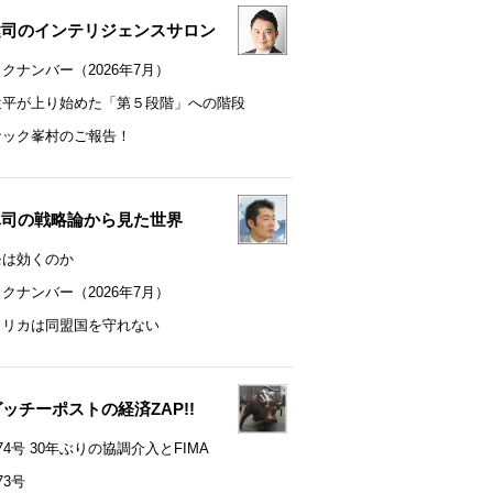
健司のインテリジェンスサロン
クナンバー（2026年7月）
近平が上り始めた「第５段階」への階段
ナック峯村のご報告！
真司の戦略論から見た世界
モは効くのか
クナンバー（2026年7月）
メリカは同盟国を守れない
t グッチーポストの経済ZAP!!
74号 30年ぶりの協調介入とFIMA
73号