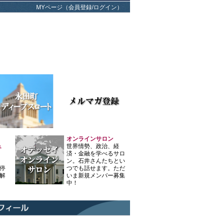
MYページ（会員登録/ログイン）
オンラインサロン
ュ
世界情勢、政治、経
済・金融を学べるサロ
ン。石井さんたちとい
停
つでも話せます。ただ
解
いま新規メンバー募集
中！