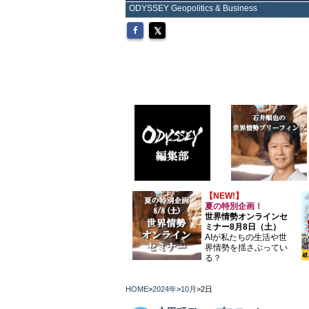
ODYSSEY Geopolitics & Business
【NEW!】
夏の特別企画！
世界情勢オンラインセ
ミナー8月8日（土）
AIが私たちの生活や世
界情勢を揺さぶってい
る？
HOME
>
2024年
>
10月
>
2日