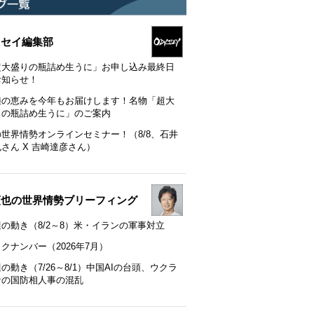
ッセイ編集部
超大盛りの瓶詰め生うに」お申し込み最終日
お知らせ！
陸の恵みを今年もお届けします！名物「超大
りの瓶詰め生うに」のご案内
の世界情勢オンラインセミナー！（8/8、石井
さん X 吉崎達彦さん）
順也の世界情勢ブリーフィング
の動き（8/2～8）米・イランの軍事対立
クナンバー（2026年7月）
の動き（7/26～8/1）中国AIの台頭、ウクラ
ナの国防相人事の混乱