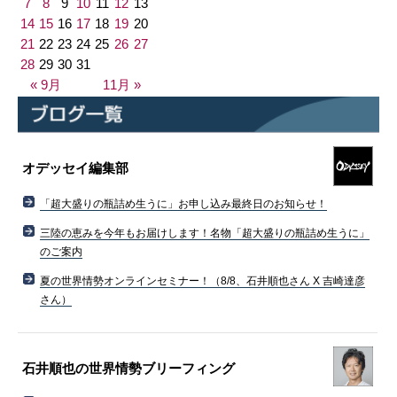
7
8
9
10
11
12
13
14
15
16
17
18
19
20
21
22
23
24
25
26
27
28
29
30
31
« 9月
11月 »
オデッセイ編集部
「超大盛りの瓶詰め生うに」お申し込み最終日のお知らせ！
三陸の恵みを今年もお届けします！名物「超大盛りの瓶詰め生うに」
のご案内
夏の世界情勢オンラインセミナー！（8/8、石井順也さん X 吉崎達彦
さん）
石井順也の世界情勢ブリーフィング