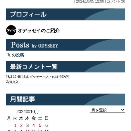
プレビュー（10/4） ●東証の定点観測
[ 2024/10/05 12:00 ] コメント(0)
（日経平…
オデッセイのご紹介
の投稿
[ 8/3 12:48 ] Salt グッチーポストの経済ZAP!!
為替介入
2024年10月
月
火
水
木
金
土
日
1
2
3
4
5
6