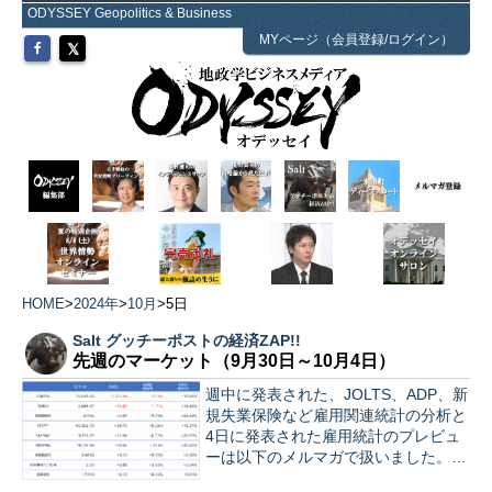
ODYSSEY Geopolitics & Business
MYページ（会員登録/ログイン）
HOME
>
2024年
>
10月
>
5日
Salt グッチーポストの経済ZAP!!
先週のマーケット（9月30日～10月4日）
週中に発表された、JOLTS、ADP、新
規失業保険など雇用関連統計の分析と
4日に発表された雇用統計のプレビュ
ーは以下のメルマガで扱いました。ご
覧ください。 ■ 第267号 9月雇用統計