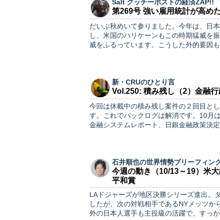
Salt グッチーポストの経済ZAP!!
第269号 強い雇用統計が高
だいぶ秋めいて参りました。今年は、日本
し、米国のハリケーンもこの時期猛威を振
威をふるっています。こうした外的要因も
新・CRUのひとり言
Vol.250: 積み残し（2）金融
今回は休載中の積み残し案件の２回目とし
す。これでバックログは解消です。10月
金融システムレポート、日銀金融政策決定
石井順也の世界情勢ブリーフィン
今週の動き（10/13～19）
平和賞
LAドジャーズが地区決勝シリーズ進出。
したが、次の対戦相手であるNYメッツか
外の日本人選手も主役級の活躍で、すっか