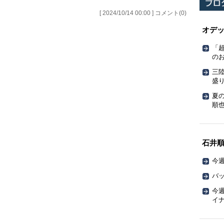
[ 2024/10/14 00:00 ] コメント(0)
オデ
「
の
三
盛
夏
順也
石井
今週
バッ
今週
イ