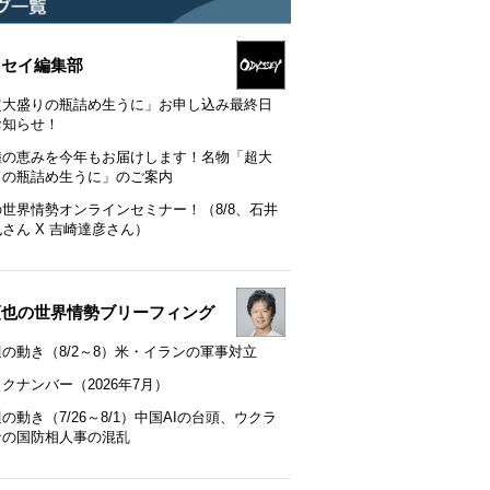
ッセイ編集部
超大盛りの瓶詰め生うに」お申し込み最終日
お知らせ！
陸の恵みを今年もお届けします！名物「超大
りの瓶詰め生うに」のご案内
の世界情勢オンラインセミナー！（8/8、石井
さん X 吉崎達彦さん）
順也の世界情勢ブリーフィング
の動き（8/2～8）米・イランの軍事対立
クナンバー（2026年7月）
の動き（7/26～8/1）中国AIの台頭、ウクラ
ナの国防相人事の混乱