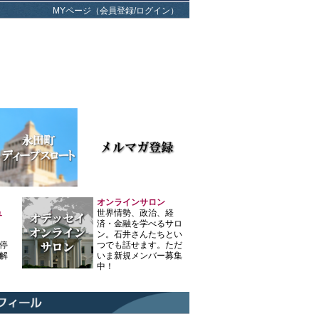
MYページ（会員登録/ログイン）
オンラインサロン
ュ
世界情勢、政治、経
済・金融を学べるサロ
ン。石井さんたちとい
停
つでも話せます。ただ
解
いま新規メンバー募集
中！