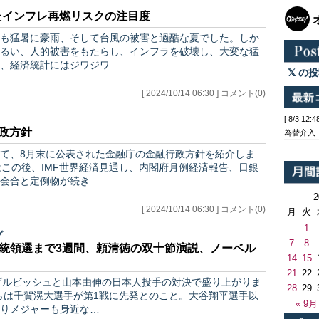
めたインフレ再燃リスクの注目度
も猛暑に豪雨、そして台風の被害と過酷な夏でした。しか
るい、人的被害をもたらし、インフラを破壊し、大変な猛
、経済統計にはジワジワ…
の投
[ 2024/10/14 06:30 ] コメント(0)
[ 8/3 1
行政方針
為替介入
て、8月末に公表された金融庁の金融行政方針を紹介しま
はこの後、IMF世界経済見通し、内閣府月例経済報告、日銀
会合と定例物が続き…
[ 2024/10/14 06:30 ] コメント(0)
月
火
1
グ
7
8
米大統領選まで3週間、頼清徳の双十節演説、ノーベル
14
15
21
22
ダルビッシュと山本由伸の日本人投手の対決で盛り上がりま
28
29
らは千賀滉大選手が第1戦に先発とのこと。大谷翔平選手以
« 9月
りメジャーも身近な…