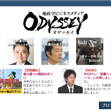
【完売御礼】
【NEW!】
超大盛りの瓶詰め生う
BS日テレ「深層ニ
に
ース」に出演しまし
今年のもたくさんのご
た。
注文ありがとうござい
「ミュトス」の提供
ました！
止命令などについて
来年もお楽しみに！！
説しました。