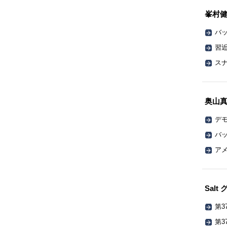
峯村
バッ
習
ス
奥山
デ
バッ
ア
Sal
第3
第3