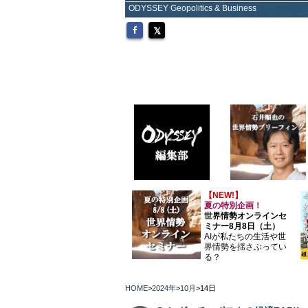
ODYSSEY Geopolitics & Business
【NEW!】
夏の特別企画！
世界情勢オンラインセ
ミナー8月8日（土）
AIが私たちの生活や世
界情勢を揺さぶってい
る？
HOME
>
2024年
>
10月
>
14日