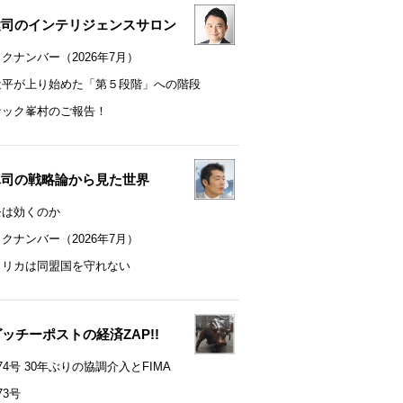
健司のインテリジェンスサロン
クナンバー（2026年7月）
近平が上り始めた「第５段階」への階段
ナック峯村のご報告！
真司の戦略論から見た世界
モは効くのか
クナンバー（2026年7月）
メリカは同盟国を守れない
t グッチーポストの経済ZAP!!
74号 30年ぶりの協調介入とFIMA
73号