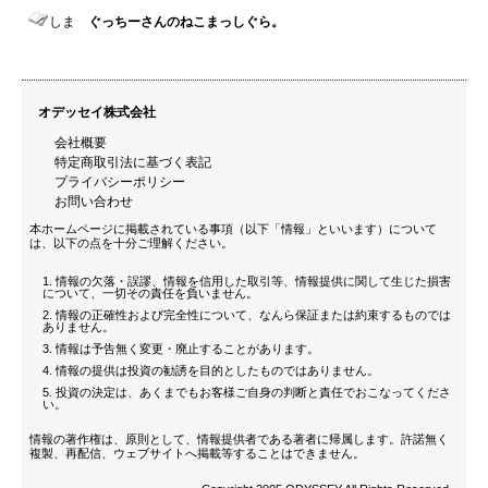
しま
ぐっちーさんのねこまっしぐら。
オデッセイ株式会社
会社概要
特定商取引法に基づく表記
プライバシーポリシー
お問い合わせ
本ホームページに掲載されている事項（以下「情報」といいます）について
は、以下の点を十分ご理解ください。
情報の欠落・誤謬、情報を信用した取引等、情報提供に関して生じた損害
について、一切その責任を負いません。
情報の正確性および完全性について、なんら保証または約束するものでは
ありません。
情報は予告無く変更・廃止することがあります。
情報の提供は投資の勧誘を目的としたものではありません。
投資の決定は、あくまでもお客様ご自身の判断と責任でおこなってくださ
い。
情報の著作権は、原則として、情報提供者である著者に帰属します。許諾無く
複製、再配信、ウェブサイトへ掲載等することはできません。