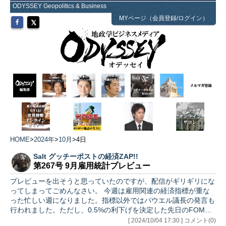
ODYSSEY Geopolitics & Business
MYページ（会員登録/ログイン）
HOME
>
2024年
>
10月
>
4日
Salt グッチーポストの経済ZAP!!
第267号 9月雇用統計プレビュー
プレビューを出そうと思っていたのですが、配信がギリギリにな
ってしまってごめんなさい。 今週は雇用関連の経済指標が重な
った忙しい週になりました。指標以外ではパウエル議長の発言も
行われました。ただし、0.5%の利下げを決定した先日のFOMC
以…
[ 2024/10/04 17:30 ] コメント(0)