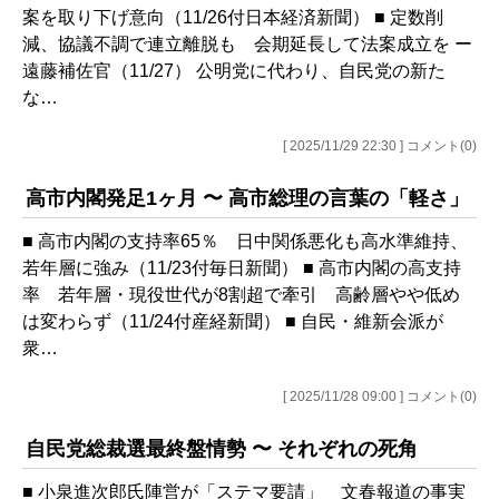
案を取り下げ意向（11/26付日本経済新聞） ■ 定数削
減、協議不調で連立離脱も 会期延長して法案成立を ー
遠藤補佐官（11/27） 公明党に代わり、自民党の新た
な…
[ 2025/11/29 22:30 ] コメント(0)
高市内閣発足1ヶ月 〜 高市総理の言葉の「軽さ」
■ 高市内閣の支持率65％ 日中関係悪化も高水準維持、
若年層に強み（11/23付毎日新聞） ■ 高市内閣の高支持
率 若年層・現役世代が8割超で牽引 高齢層やや低め
は変わらず（11/24付産経新聞） ■ 自民・維新会派が
衆…
[ 2025/11/28 09:00 ] コメント(0)
自民党総裁選最終盤情勢 〜 それぞれの死角
■ 小泉進次郎氏陣営が「ステマ要請」 文春報道の事実