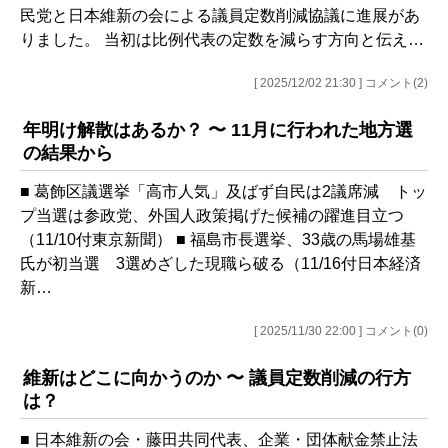
民党と日本維新の会による議員定数削減協議に進展があ
りました。 当初は比例代表の定数を減らす方向と伝え…
[ 2025/12/02 21:30 ] コメント(2)
年明け解散はあるか？ 〜 11月に行われた地方選
の結果から
■ 葛飾区議選挙「高市人気」及ばず自民は2議席減 トッ
プ当選は参政党、外国人政策掲げた候補の躍進目立つ
（11/10付東京新聞） ■ 福島市長選挙、33歳の馬場雄基
氏が初当選 3選めざした現職ら破る（11/16付日本経済
新…
[ 2025/11/30 22:00 ] コメント(0)
維新はどこに向かうのか 〜 議員定数削減の行方
は？
■ 日本維新の会・藤田共同代表、企業・団体献金禁止法