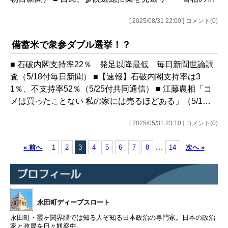
[ 2025/08/31 22:00 ] コメント(0)
備蓄米で衆参ダブル選挙！？
■ 石破内閣支持率22％ 発足以降最低 毎日新聞世論調
査（5/18付毎日新聞） ■【速報】石破内閣支持率は3
1％、不支持率52％（5/25付共同通信） ■ 江藤農相「コ
メは買ったことない 私の家には売るほどある」（5/1…
[ 2025/05/31 23:10 ] コメント(0)
…
« 前へ
1
2
3
4
5
6
7
8
14
次へ »
永田町ディープスロート
永田町・霞ヶ関界隈では知る人ぞ知る日本政治の専門家。日本の政治
家と政局を日々観察中。