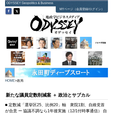
ODYSSEY Geopolitics & Business
MYページ（会員登録/ログイン）
HOME
>
政局
新たな議員定数削減案 ＋ 政治とサブカル
■ 定数減「選挙区25、比例20」軸 衆院1割、自維党首
が合意 ー 協議不調なら1年後実施（12/1付時事通信） 自