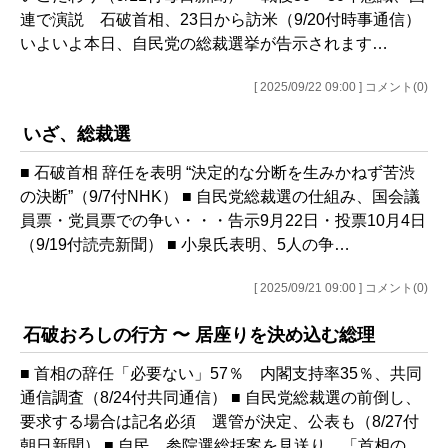
連で演説 石破首相、23日から訪米（9/20付時事通信）
いよいよ本日、自民党の総裁選挙が告示されます…
[ 2025/09/22 09:00 ] コメント(0)
いざ、総裁選
■ 石破首相 辞任を表明 “決定的な分断を生みかねず苦渋
の決断”（9/7付NHK） ■ 自民党総裁選の仕組み、国会議
員票・党員票での争い・・・告示9月22日・投票10月4日
（9/19付読売新聞） ■ 小泉氏表明、5人の争…
[ 2025/09/21 09:00 ] コメント(0)
石破おろしの行方 〜 居座りを決め込む総理
■ 首相の辞任「必要ない」57％ 内閣支持率35％、共同
通信調査（8/24付共同通信） ■ 自民党総裁選の前倒し、
要求する場合は記名必須 選管が決定、公表も（8/27付
朝日新聞） ■ 自民、参院選総括案を見送り 「首相の…