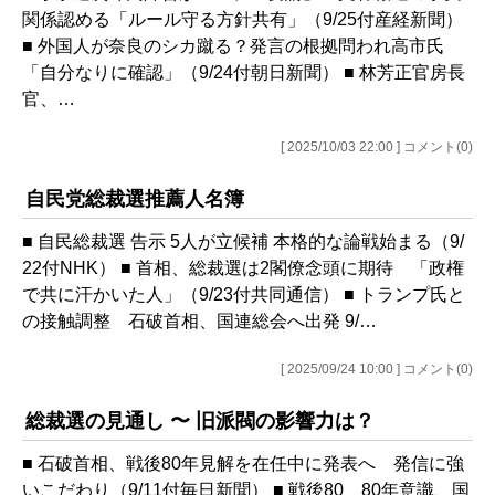
関係認める「ルール守る方針共有」（9/25付産経新聞）
■ 外国人が奈良のシカ蹴る？発言の根拠問われ高市氏
「自分なりに確認」（9/24付朝日新聞） ■ 林芳正官房長
官、…
[ 2025/10/03 22:00 ] コメント(0)
自民党総裁選推薦人名簿
■ 自民総裁選 告示 5人が立候補 本格的な論戦始まる（9/
22付NHK） ■ 首相、総裁選は2閣僚念頭に期待 「政権
で共に汗かいた人」（9/23付共同通信） ■ トランプ氏と
の接触調整 石破首相、国連総会へ出発 9/…
[ 2025/09/24 10:00 ] コメント(0)
総裁選の見通し 〜 旧派閥の影響力は？
■ 石破首相、戦後80年見解を在任中に発表へ 発信に強
いこだわり（9/11付毎日新聞） ■ 戦後80 80年意識、国