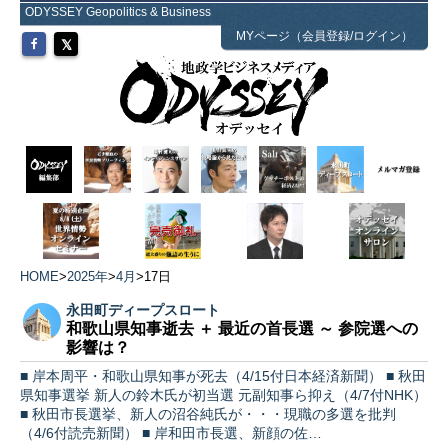
ODYSSEY Geopolitics & Business
MYページ（会員登録/ログイン）
HOME
>
2025年
>
4月
>
17日
永田町ディープスロート
和歌山県知事逝去 ＋ 最近の首長選 ～ 参院選への
影響は？
■ 岸本周平・和歌山県知事が死去（4/15付日本経済新聞） ■ 秋田
県知事選挙 新人の鈴木氏が初当選 元副知事ら抑え（4/7付NHK）
■ 秋田市長選挙、新人の沼谷純氏が・・・現職の多選を批判
（4/6付読売新聞） ■ 岸和田市長選、新顔の佐…