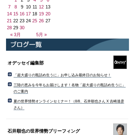
7
8
9
10
11
12
13
14
15
16
17
18
19
20
21
22
23
24
25
26
27
28
29
30
« 3月
5月 »
オデッセイ編集部
「超大盛りの瓶詰め生うに」お申し込み最終日のお知らせ！
三陸の恵みを今年もお届けします！名物「超大盛りの瓶詰め生うに」
のご案内
夏の世界情勢オンラインセミナー！（8/8、石井順也さん X 吉崎達彦
さん）
石井順也の世界情勢ブリーフィング