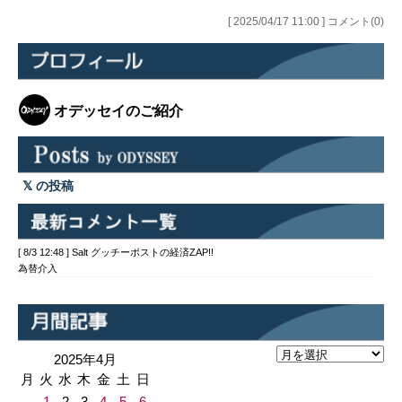
[ 2025/04/17 11:00 ] コメント(0)
オデッセイのご紹介
の投稿
[ 8/3 12:48 ] Salt グッチーポストの経済ZAP!!
為替介入
2025年4月
月
火
水
木
金
土
日
1
2
3
4
5
6