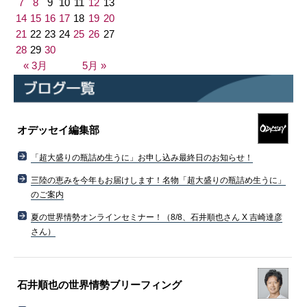
7
8
9
10
11
12
13
14
15
16
17
18
19
20
21
22
23
24
25
26
27
28
29
30
« 3月
5月 »
オデッセイ編集部
「超大盛りの瓶詰め生うに」お申し込み最終日のお知らせ！
三陸の恵みを今年もお届けします！名物「超大盛りの瓶詰め生うに」
のご案内
夏の世界情勢オンラインセミナー！（8/8、石井順也さん X 吉崎達彦
さん）
石井順也の世界情勢ブリーフィング