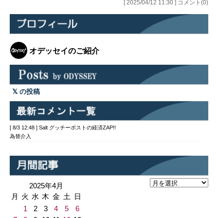
[ 2025/04/12 11:30 ] コメント(0)
オデッセイのご紹介
の投稿
[ 8/3 12:48 ] Salt グッチーポストの経済ZAP!!
為替介入
2025年4月
月
火
水
木
金
土
日
1
2
3
4
5
6