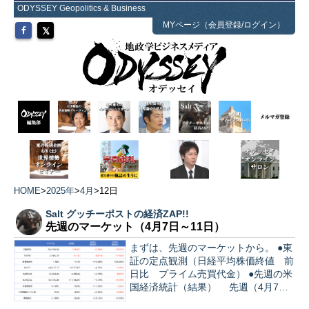
ODYSSEY Geopolitics & Business
MYページ（会員登録/ログイン）
HOME
>
2025年
>
4月
>
12日
Salt グッチーポストの経済ZAP!!
先週のマーケット（4月7日～11日）
まずは、先週のマーケットから。 ●東
証の定点観測（日経平均株価終値 前
日比 プライム売買代金） ●先週の米
国経済統計（結果） 先週（4月7日
～11日）の統計振り返り。…