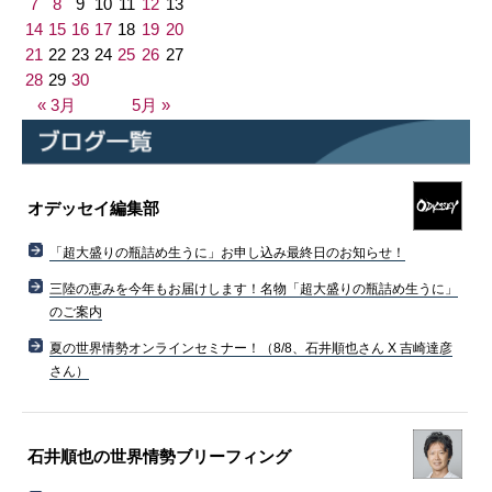
7
8
9
10
11
12
13
14
15
16
17
18
19
20
21
22
23
24
25
26
27
28
29
30
« 3月
5月 »
オデッセイ編集部
「超大盛りの瓶詰め生うに」お申し込み最終日のお知らせ！
三陸の恵みを今年もお届けします！名物「超大盛りの瓶詰め生うに」
のご案内
夏の世界情勢オンラインセミナー！（8/8、石井順也さん X 吉崎達彦
さん）
石井順也の世界情勢ブリーフィング