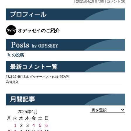
[ 2025/04/19 07:00 ] コメント(0)
オデッセイのご紹介
の投稿
[ 8/3 12:48 ] Salt グッチーポストの経済ZAP!!
為替介入
2025年4月
月
火
水
木
金
土
日
1
2
3
4
5
6