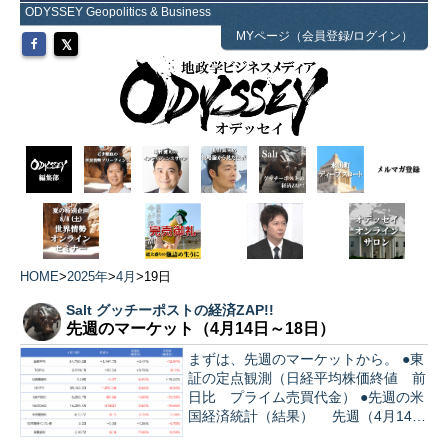
ODYSSEY Geopolitics & Business
MYページ（会員登録/ログイン）
HOME
>
2025年
>
4月
>
19日
Salt グッチーポストの経済ZAP!!
先週のマーケット（4月14日～18日）
まずは、先週のマーケットから。 ●東
証の定点観測（日経平均株価終値 前
日比 プライム売買代金） ●先週の米
国経済統計（結果） 先週（4月14日
～18日）の統計振り返り…