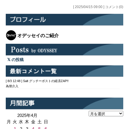
[ 2025/04/15 09:00 ] コメント(0)
オデッセイのご紹介
の投稿
[ 8/3 12:48 ] Salt グッチーポストの経済ZAP!!
為替介入
2025年4月
月
火
水
木
金
土
日
1
2
3
4
5
6