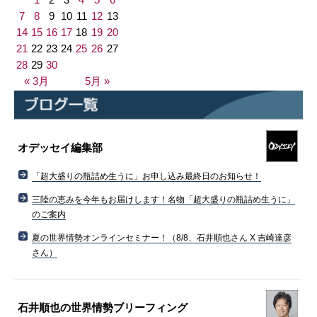
7
8
9
10
11
12
13
14
15
16
17
18
19
20
21
22
23
24
25
26
27
28
29
30
« 3月
5月 »
オデッセイ編集部
「超大盛りの瓶詰め生うに」お申し込み最終日のお知らせ！
三陸の恵みを今年もお届けします！名物「超大盛りの瓶詰め生うに」
のご案内
夏の世界情勢オンラインセミナー！（8/8、石井順也さん X 吉崎達彦
さん）
石井順也の世界情勢ブリーフィング