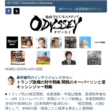
ODYSSEY Geopolitics & Business
MYページ（会員登録/ログイン）
HOME
>
2025年
>
4月
>
15日
峯村健司のインテリジェンスサロン
トランプ政権の対中戦略 関税のキーパーソンと逆
キッシンジャー戦略
■ トランプ氏の相互関税、全面発動－中国は報復、貿易戦争激化
へ（4/9 ブルームバーグ） 米国のトランプ政権は、米東部時間4
月9日午前0時1分（日本時間午後1時1分）、「相互関税」の第2
弾として、約60の国・地域ごとに税率を算出した新関税…