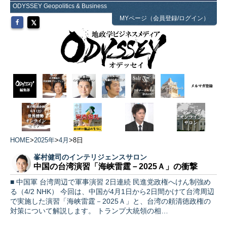
ODYSSEY Geopolitics & Business
MYページ（会員登録/ログイン）
HOME
>
2025年
>
4月
>
8日
峯村健司のインテリジェンスサロン
中国の台湾演習「海峡雷霆－2025Ａ」の衝撃
■ 中国軍 台湾周辺で軍事演習 2日連続 民進党政権へけん制強め
る（4/2 NHK） 今回は、中国が4月1日から2日間かけて台湾周辺
で実施した演習「海峡雷霆－2025Ａ」と、台湾の頼清徳政権の
対策について解説します。 トランプ大統領の相…