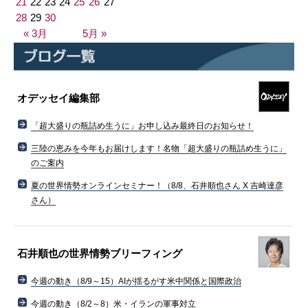
21
22
23
24
25
26
27
28
29
30
« 3月
5月 »
オデッセイ編集部
「超大盛りの瓶詰め生うに」お申し込み最終日のお知らせ！
三陸の恵みを今年もお届けします！名物「超大盛りの瓶詰め生うに」
のご案内
夏の世界情勢オンラインセミナー！（8/8、石井順也さん X 吉崎達彦
さん）
石井順也の世界情勢ブリーフィング
今週の動き（8/9～15）AIが揺るがす米中関係と国際政治
今週の動き（8/2～8）米・イランの軍事対立