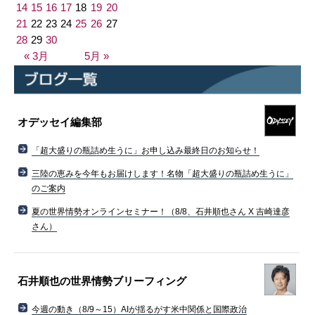
14
15
16
17
18
19
20
21
22
23
24
25
26
27
28
29
30
« 3月
5月 »
オデッセイ編集部
「超大盛りの瓶詰め生うに」お申し込み最終日のお知らせ！
三陸の恵みを今年もお届けします！名物「超大盛りの瓶詰め生うに」
のご案内
夏の世界情勢オンラインセミナー！（8/8、石井順也さん X 吉崎達彦
さん）
石井順也の世界情勢ブリーフィング
今週の動き（8/9～15）AIが揺るがす米中関係と国際政治