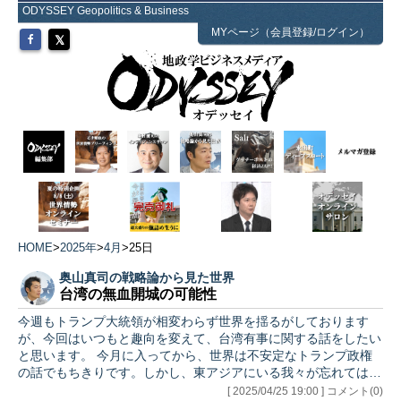
ODYSSEY Geopolitics & Business
MYページ（会員登録/ログイン）
HOME
>
2025年
>
4月
>
25日
奥山真司の戦略論から見た世界
台湾の無血開城の可能性
今週もトランプ大統領が相変わらず世界を揺るがしております
が、今回はいつもと趣向を変えて、台湾有事に関する話をしたい
と思います。 今月に入ってから、世界は不安定なトランプ政権
の話でもちきりです。しかし、東アジアにいる我々が忘れてはな
らないの…
[ 2025/04/25 19:00 ] コメント(0)