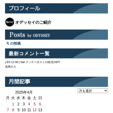
オデッセイのご紹介
の投稿
[ 8/3 12:48 ] Salt グッチーポストの経済ZAP!!
為替介入
2025年4月
月
火
水
木
金
土
日
1
2
3
4
5
6
7
8
9
10
11
12
13