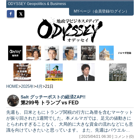
ODYSSEY Geopolitics & Business
MYページ（会員登録/ログイン）
HOME
>
2025年
>
4月
>
21日
Salt グッチーポストの経済ZAP!!
第299号 トランプ vs FED
先週も、日米ともにトランプ関税の行方に為替を含むマーケット
が振り回された1週間でした。本メルマガでは、足元の値動きに
とらわれすぎることなく、大局的に大きな資金の流れなどにも意
識を向けていきたいと思っています。 また、先週はパウエル
FRB議…
[ 2025/04/21 06:30 ] コメント(0)