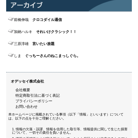
前橋伸哉
クロコダイル通信
加納ハルキ
それいけクラシック！！
三原淳雄
言いたい放題
しま
ぐっちーさんのねこまっしぐら。
オデッセイ株式会社
会社概要
特定商取引法に基づく表記
プライバシーポリシー
お問い合わせ
本ホームページに掲載されている事項（以下「情報」といいます）について
は、以下の点を十分ご理解ください。
情報の欠落・誤謬、情報を信用した取引等、情報提供に関して生じた損害
について、一切その責任を負いません。