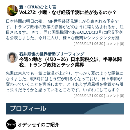
新・CRUのひとり言
Vol.272: 小噺・なぜ経済予測に差があるのか？
日本時間の明日の夜、IMF世界経済見通しが公表される予定で
す。トランプ政権の政策の影響がどのように織り込まれるか、注
目されます。 さて、同じ国際機関であるOECDは3月に経済予測
を公表しました。今月に入り、様々な機関やシンクタンクが経済
予…
[ 2025/04/21 06:30 ] コメント(0)
石井順也の世界情勢ブリーフィング
今週の動き（4/20～26）日米関税交渉、半導体関
税、トランプ政権とテック業界
先週は東京でも一気に気温が上がり、すっかり夏のような陽気に
なりました。朝5時にはもう空が明るくなっており、日々季節が
変わっていくことを実感します。とりあえず扇風機を物置から引
っ張りだそうかと思っているところです。いずれにしてもすぐに
エアコン…
[ 2025/04/21 00:00 ] コメント(0)
オデッセイのご紹介