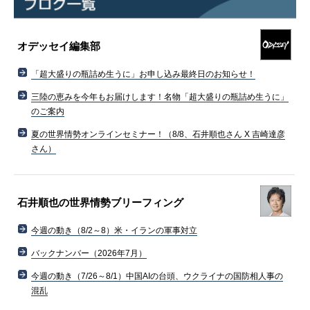
オデッセイ編集部
「超大盛りの瓶詰め生うに」お申し込み最終日のお知らせ！
三陸の恵みを今年もお届けします！名物「超大盛りの瓶詰め生うに」
のご案内
夏の世界情勢オンラインセミナー！（8/8、石井順也さん X 吉崎達彦
さん）
石井順也の世界情勢ブリーフィング
今週の動き（8/2～8）米・イランの軍事対立
バックナンバー（2026年7月）
今週の動き（7/26～8/1）中国AIの台頭、ウクライナの国防相人事の
混乱