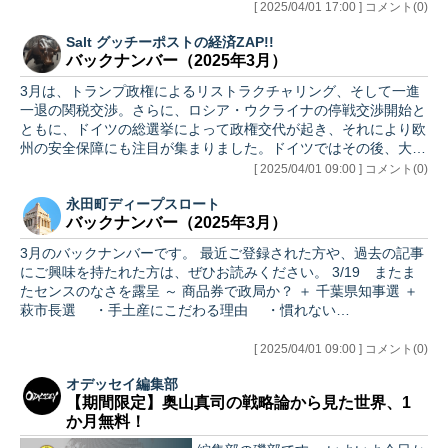
[ 2025/04/01 17:00 ] コメント(0)
Salt グッチーポストの経済ZAP!!
バックナンバー（2025年3月）
3月は、トランプ政権によるリストラクチャリング、そして一進
一退の関税交渉。さらに、ロシア・ウクライナの停戦交渉開始と
ともに、ドイツの総選挙によって政権交代が起き、それにより欧
州の安全保障にも注目が集まりました。ドイツではその後、大規
模な財政…
[ 2025/04/01 09:00 ] コメント(0)
永田町ディープスロート
バックナンバー（2025年3月）
3月のバックナンバーです。 最近ご登録された方や、過去の記事
にご興味を持たれた方は、ぜひお読みください。 3/19 またま
たセンスのなさを露呈 ～ 商品券で政局か？ ＋ 千葉県知事選 ＋
萩市長選 ・手土産にこだわる理由 ・慣れない…
[ 2025/04/01 09:00 ] コメント(0)
オデッセイ編集部
【期間限定】奥山真司の戦略論から見た世界、1
か月無料！