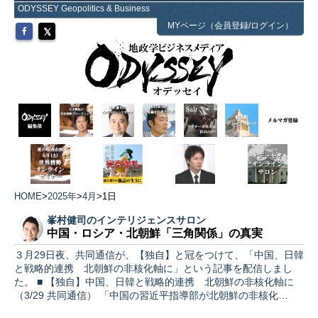
ODYSSEY Geopolitics & Business
MYページ（会員登録/ログイン）
HOME
>
2025年
>
4月
>
1日
峯村健司のインテリジェンスサロン
中国・ロシア・北朝鮮「三角関係」の真実
３月29日夜、共同通信が、【独自】と冠をつけて、「中国、日韓
と戦略的連携 北朝鮮の非核化軸に」という記事を配信しまし
た。 ■ 【独自】中国、日韓と戦略的連携 北朝鮮の非核化軸に
（3/29 共同通信） 「中国の習近平指導部が北朝鮮の非核化…