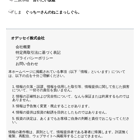
しま
ぐっちーさんのねこまっしぐら。
オデッセイ株式会社
会社概要
特定商取引法に基づく表記
プライバシーポリシー
お問い合わせ
本ホームページに掲載されている事項（以下「情報」といいます）について
は、以下の点を十分ご理解ください。
情報の欠落・誤謬、情報を信用した取引等、情報提供に関して生じた損害
について、一切その責任を負いません。
情報の正確性および完全性について、なんら保証または約束するものでは
ありません。
情報は予告無く変更・廃止することがあります。
情報の提供は投資の勧誘を目的としたものではありません。
投資の決定は、あくまでもお客様ご自身の判断と責任でおこなってくださ
い。
情報の著作権は、原則として、情報提供者である著者に帰属します。許諾無く
複製、再配信、ウェブサイトへ掲載等することはできません。