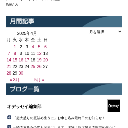
為替介入
2025年4月
月
火
水
木
金
土
日
1
2
3
4
5
6
7
8
9
10
11
12
13
14
15
16
17
18
19
20
21
22
23
24
25
26
27
28
29
30
« 3月
5月 »
オデッセイ編集部
「超大盛りの瓶詰め生うに」お申し込み最終日のお知らせ！
三陸の恵みを今年もお届けします！名物「超大盛りの瓶詰め生うに」