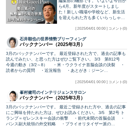
編集部の磯部です。 いよいよ今日か
ら4月。新年度がスタートしまし
た！新しい職場や学校など、新生活
を迎えられた方も多くいらっしゃる
のではないでしょうか。 今回は、そ
うした皆様の新しい門出をお祝いす
[ 2025/04/01 00:00 ] コメント(0)
べく、グッチーポストから新生活応
石井順也の世界情勢ブリーフィング
援特別企画…
バックナンバー（2025年3月）
3月のバックナンバーです。 最近登録された方で、過去の記事も
読んでみたい、と思った方はぜひご覧下さい。 3/3 第812号
今週の動き（3/2～8） ・米・ウクライナ首脳会談の決裂 ・
読者からの質問 ・近況報告 ・あとがき：ジーン…
[ 2025/04/01 00:00 ] コメント(0)
峯村健司のインテリジェンスサロン
バックナンバー（2025年3月）
3月のバックナンバーです。 最近ご登録された方や、過去の記事
にご興味を持たれた方は、ぜひお読みください。 3/5 第2号 ト
ランプ＝ゼレンスキー会談の衝撃 ・前代未聞の首脳会談 ・
バンス副大統領の外交戦略 ・プライオリタイザー派の…