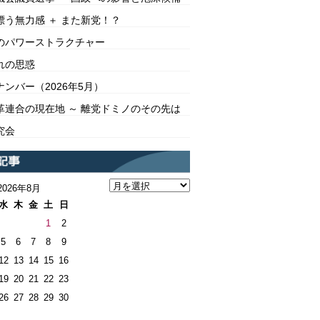
漂う無力感 ＋ また新党！？
のパワーストラクチャー
れの思惑
ンバー（2026年5月）
革連合の現在地 ～ 離党ドミノのその先は
究会
2026年8月
水
木
金
土
日
1
2
5
6
7
8
9
12
13
14
15
16
19
20
21
22
23
26
27
28
29
30