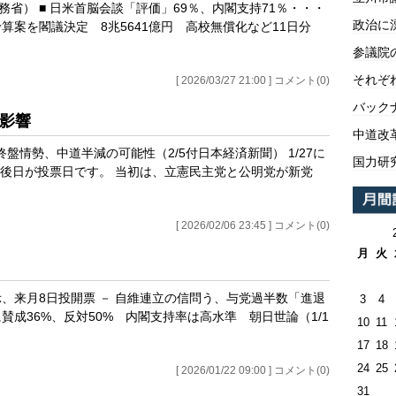
外務省） ■ 日米首脳会談「評価」69％、内閣支持71％・・・
政治に
定予算案を閣議決定 8兆5641億円 高校無償化など11日分
参議院
それぞ
[ 2026/03/27 21:00 ] コメント(0)
バックナ
の影響
中道改
終盤情勢、中道半減の可能性（2/5付日本経済新聞） 1/27に
国力研
後日が投票日です。 当初は、立憲民主党と公明党が新党
[ 2026/02/06 23:45 ] コメント(0)
月
火
公示、来月8日投開票 － 自維連立の信問う、与党過半数「進退
3
4
に賛成36%、反対50% 内閣支持率は高水準 朝日世論（1/1
10
11
17
18
24
25
[ 2026/01/22 09:00 ] コメント(0)
31