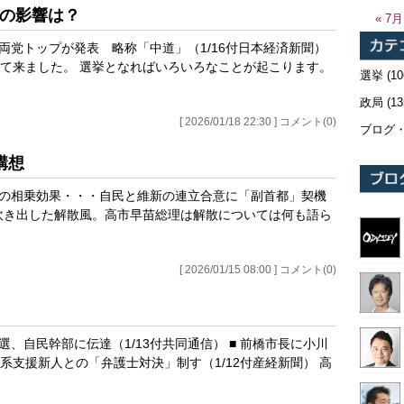
への影響は？
« 7月
両党トップが発表 略称「中道」（1/16付日本経済新聞）
て来ました。 選挙となればいろいろなことが起こります。
選挙
(10
政局
(13
[ 2026/01/18 22:30 ] コメント(0)
ブログ
構想
への相乗効果・・・自民と維新の連立合意に「副首都」契機
て吹き出した解散風。高市早苗総理は解散については何も語ら
[ 2026/01/15 08:00 ] コメント(0)
、自民幹部に伝達（1/13付共同通信） ■ 前橋市長に小川
支援新人との「弁護士対決」制す（1/12付産経新聞） 高