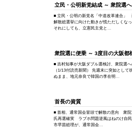
立民・公明新党結成 ～ 衆院選
■ 立民・公明の新党名「中道改革連合」 
解散総選挙に向けた動きが慌ただしくなっ
それにしても、立憲民主党と…
衆院選に便乗 ～ 3度目の大阪都
■ 吉村知事が大阪ダブル選検討、衆院選
（1/13付読売新聞） 先週末に突如とし
ぬまま、地元奈良で韓国の李在明…
首長の資質
■ 首相、通常国会冒頭で解散の意向 衆院選
氏再選確実 ラブホ問題逆風はねのけ自民系
市早苗総理が、通常国会…