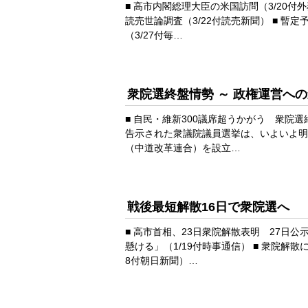
■ 高市内閣総理大臣の米国訪問（3/20付
読売世論調査（3/22付読売新聞） ■ 暫
（3/27付毎…
衆院選終盤情勢 ～ 政権運営へ
■ 自民・維新300議席超うかがう 衆院選
告示された衆議院議員選挙は、いよいよ明
（中道改革連合）を設立…
戦後最短解散16日で衆院選へ
■ 高市首相、23日衆院解散表明 27日
懸ける」（1/19付時事通信） ■ 衆院解散
8付朝日新聞）…