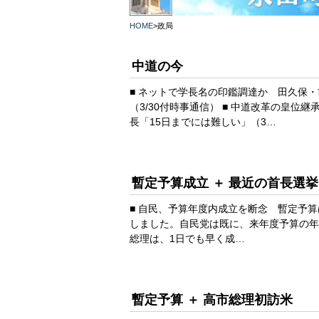
HOME
>
政局
中道の今
■ ネットで学長名の印鑑調達か 田久保
（3/30付時事通信） ■ 中道改革の皇
長「15日までには難しい」（3…
暫定予算成立 ＋ 最近の首長選挙
■ 自民、予算年度内成立を断念 暫定予算は
しました。自民党は既に、来年度予算の年
総理は、1日でも早く成…
暫定予算 ＋ 高市総理初訪米