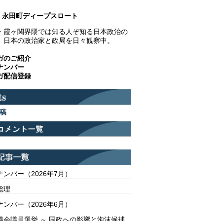
永田町ディープスロート
・霞ヶ関界隈では知る人ぞ知る日本政治の
。日本の政治家と政局を日々観察中。
ガのご紹介
ナンバー
ガ配信登録
稿
ンバー（2026年7月）
総理
ンバー（2026年6月）
議会議員選挙 ～ 国政への影響と泡沫候補