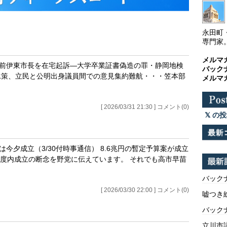
永田町
専門家
メルマ
・前伊東市長を在宅起訴―大学卒業証書偽造の罪・静岡地検
バック
位継承策、立民と公明出身議員間での意見集約難航・・・笠本部
メルマ
[ 2026/03/31 21:30 ] コメント(0)
の投
今夕成立（3/30付時事通信） 8.6兆円の暫定予算案が成立
度内成立の断念を野党に伝えています。 それでも高市早苗
バックナ
[ 2026/03/30 22:00 ] コメント(0)
嘘つき
バックナ
立川市