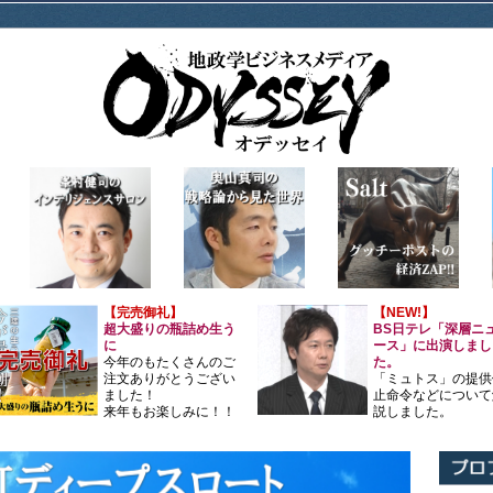
【完売御礼】
【NEW!】
超大盛りの瓶詰め生う
BS日テレ「深層ニ
に
ース」に出演しまし
今年のもたくさんのご
た。
注文ありがとうござい
「ミュトス」の提供
ました！
止命令などについて
来年もお楽しみに！！
説しました。