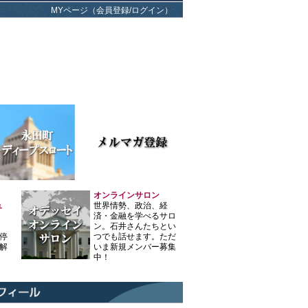
MYページ（会員登録/ログイン）
オンラインサロン
ュ
世界情勢、政治、経
済・金融を学べるサロ
ン。石井さんたちとい
停
つでも話せます。ただ
解
いま新規メンバー募集
中！