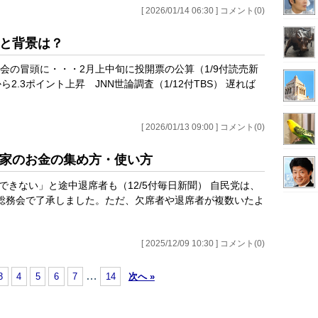
[ 2026/01/14 06:30 ] コメント(0)
図と背景は？
国会の冒頭に・・・2月上中旬に投開票の公算（1/9付読売新
ら2.3ポイント上昇 JNN世論調査（1/12付TBS） 遅れば
[ 2026/01/13 09:00 ] コメント(0)
治家のお金の集め方・使い方
できない」と途中退席者も（12/5付毎日新聞） 自民党は、
を総務会で了承しました。ただ、欠席者や退席者が複数いたよ
[ 2025/12/09 10:30 ] コメント(0)
…
3
4
5
6
7
14
次へ »